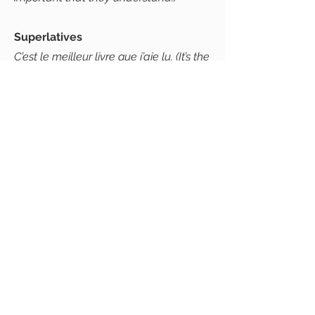
Superlatives
C’est le meilleur livre que j’aie lu. (It’s the
best book I’ve read.)