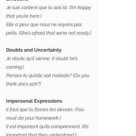
Je suis content que tu sois là. (I’m happy
that you’re here.)
Elle a peur que nous ne soyons pas
prêts. (She’s afraid that we’re not ready.)
Doubts and Uncertainty
Je doute qu’il vienne. (I doubt he’s
coming.)
Penses-tu qu’elle soit malade? (Do you
think she’s sick?)
Impersonal Expressions
Il faut que tu fasses tes devoirs. (You
must do your homework.)
Il est important qu’ils comprennent. (It’s
important that they understand.)